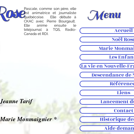
Rose
Pascale, comme son père, elle
Menu
est animatrice et journaliste
québécoise. Elle débute à
CKAC avec Pierre Bourgault.
Elle anime ensuite le
Accueil
téléjournal à TQS, Radio-
Canada et RDI.
Noël Ros
Marie Monmai
Les Enfan
La vie en Nouvelle-Fr
Descendance de 
Référenc
Liens
Jeanne Tarif
Lancement du
Contact
Marie Monmaignier *
Historique d
Aide deman