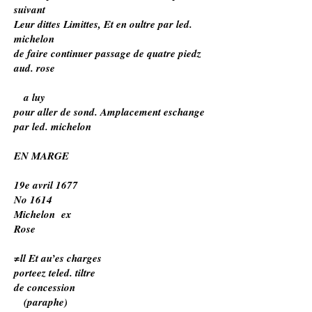
suivant
Leur dittes Limittes, Et en oultre par led.
michelon
de faire continuer passage de quatre piedz
aud. rose
a luy
pour aller de sond. Amplacement eschange
par led. michelon
EN MARGE
19e avril 1677
No 1614
Michelon ex
Rose
≠ll Et au’es charges
porteez teled. tiltre
de concession
(paraphe)