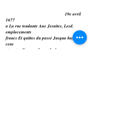
19e avril
1677
a La rue tendante Aux Jesuites, Lesd.
emplacements
francs Et quittes du passé Jusqua huy, desd.
cens
et rentes Et en ce fesant Led. rose a
pntement mis
es mains dud. Michelon led. Tiltre de
Concession du
26e Juin 1675 Et led. michelon promis
fournir A la pr
Aud. rose Sondit Contract a la premiere
requisition
q. luy en fera, se mettant Et subrogeant
Lesd. partyes
lun a lau’e
respectivement^ en tous leurs droits Noms
raisons
Et actions desd. Emplacements eschangez,