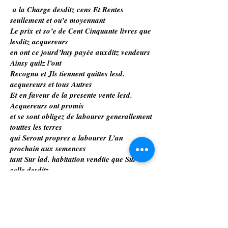
a la Charge desditz cens Et Rentes
seullement et ou’e moyennant
Le prix et so’e de Cent Cinquante livres que
lesditz acquereurs
en ont ce jourd’huy payée auxditz vendeurs
Ainsy quilz l’ont
Recognu et Jls tiennent quittes lesd.
acquereurs et tous Autres
Et en faveur de la presente vente lesd.
Acquereurs ont promis
et se sont obligez de labourer generallement
touttes les terres
qui Seront propres a labourer L’an
prochain aux semences
tant Sur lad. habitation vendüe que Sur
celle desditz
vendeurs qui la joint, fournir de Sa
personne Et de Chevaux
Et par lesditz acquereurs Sera fourny dun
ho’e pour leur