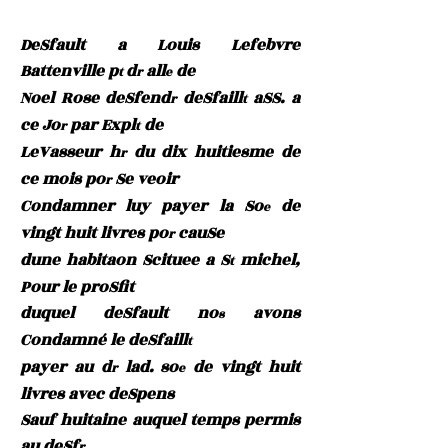
DeSfault a Louis Lefebvre
Battenville p
d
all
de
t
r
e
Noel Rose deSfend
deSfaill
aSS. a
r
t
ce Jo
par Expl
de
r
t
LeVasseur h
du dix huitiesme de
r
ce mois po
Se veoir
r
Condamner luy payer la So
de
e
vingt huit livres po
cauSe
r
dune habitaon Scituee a S
michel,
t
Pour le proSfit
duquel deSfault no
avons
s
Condamné le deSfaill
t
payer au d
lad. so
de vingt huit
r
e
livres avec deSpens
Sauf huitaine auquel temps permis
au deSf
r