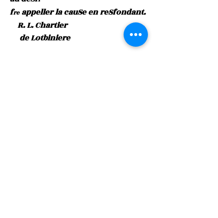
f
appeller la cauSe en reSfondant.
re
R. L. Chartier
de Lotbiniere
Transcrit par Guy Perron
Minutes du 26 mars 1680 : Louis Lefebvre
vs Noël Rose
Droits réservés : Daniel Rose concepteur-éditeur,
2019-2024
Développé avec l'environnement