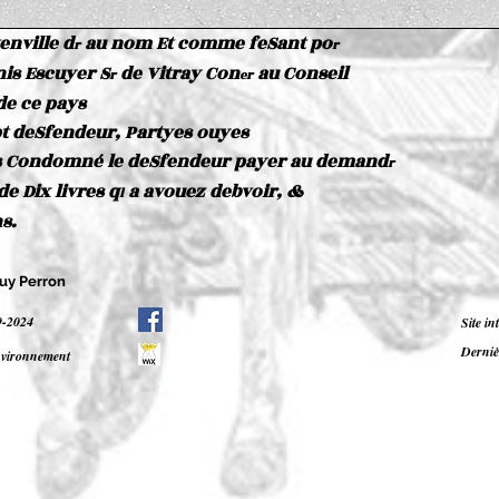
enville d
au nom Et comme feSant po
r
r
nis Escuyer S
de Vitray Con
au Conseil
r
er
de ce pays
pt deSfendeur, Partyes ouyes
s Condomné le deSfendeur payer au demand
r
e Dix livres q
a avouez debvoir, &
l
s.
Guy Perron
9-2024
Site i
Derniè
environnement