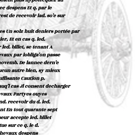
 soient plus hypotecquez au
c despens Et q. par le
rest de recevoir lad. so’e sur
res Un solz huit deniers portée par
er, Et en cas q. led.
led. billet, se tenant A
evaux par lobliga’on passe
 novemb. De lannee dern’e
aucun autre bien, sy mieux
ffisante Caution p.
auq’l cas Jl consent decharger
hevaux Partyes ouyes
. recevoir du d. led.
sant En tout quarante sept
seur accepte led. billet
tue sur ce q. le d.
 chevaux despens