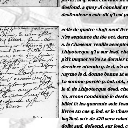
payer, Et q. lesd. chevaux ne
desfend. a quoy Jl conclud ave
desfendeur a este dit q’l est p
celle de quatre vingt neuf liv
N’re sentence du 18e oct. derni
s. le Chasseur veuille accepter 
Lhipotecque q’l a sur lesd. ch
p’d’t Duquet No’re Le dernier
derniere attendu q. le d. n’a 
Nayme le d. donne bonne Et su
La somme portéé p. lad. obl., 
le d. de Lhipotecque desd. c
No. avons Condamné le desfend
billet Et les quarante solz fe
livres En cas q. led. sr le Chas
laq’lled. so’e de 47ll sera rabat
doibt aud. defsend. sur lesd.