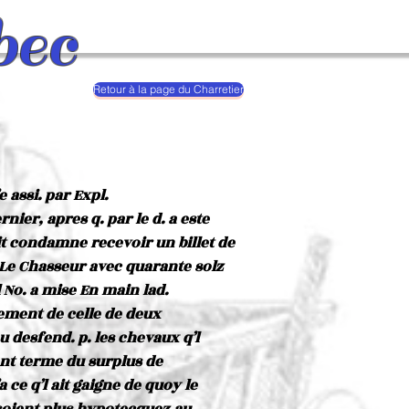
bec
Retour à la page du Charretier
e assi. par Expl.
rnier, apres q. par le d. a este
it condamne recevoir un billet de
r Le Chasseur avec quarante solz
l No. a mise En main lad.
yement de celle de deux
u desfend. p. les chevaux q’l
ant terme du surplus de
a ce q’l ait gaigne de quoy le