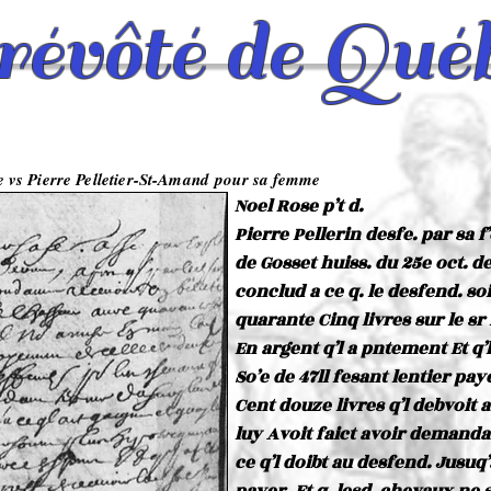
évôté de Qué
 vs Pierre Pelletier-St-Amand pour sa femme
Noel Rose p’t d.
Pierre Pellerin desfe. par sa f’
de Gosset huiss. du 25e oct. de
conclud a ce q. le desfend. so
quarante Cinq livres sur le s
En argent q’l a pntement Et q’
So’e de 47ll fesant lentier pa
Cent douze livres q’l debvoit a
luy Avoit faict avoir demand
ce q’l doibt au desfend. Jusuq’