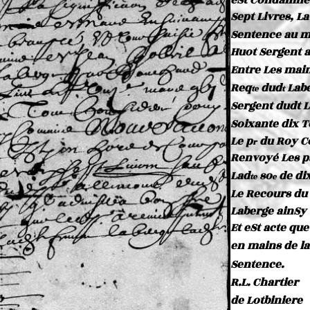
eSt Condamné
Sept Livres, L
Sentence au m
Huot Sergent a
Entre Les main
Req
dud
Labe
te
t
Sergent dudt L
Soixante dix 
Le p
du Roy C
r
Renvoyé Les p
Lad
so
de dix
t
e
e
Le Recours du
Laberge ainSy
Et eSt acte que
en mains de l
Sentence.
R.L. Chartier
de Lotbiniere