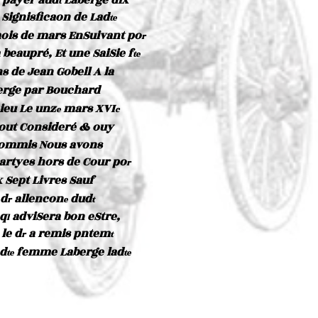
 payer aud
Laberge dix
t
a Signisficaon de Lad
te
ois de mars EnSuivant po
r
 beaupré, Et une SaiSie f
te
s de Jean Gobeil A la
rge par Bouchard
ieu Le unz
mars XVI
e
c
Tout Consideré & ouy
ommis Nous avons
artyes hors de Cour po
r
 Sept Livres Sauf
 d
allencon
dud
r
e
t
 q
adviSera bon eStre,
l
 le d
a remis pntem
r
t
ad
femme Laberge lad
te
te