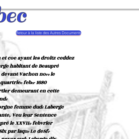
bec
Retour à la liste des Autres Documents
et coe ayant les droitz ceddez
erge habitant de Beaupré
_
é devant Vachon no
le
re
 quartrie
feb
1680
e
er
rtier demeurant en cette
end
r
borgne femme dud
Laberge
t
ante, Veu leur Sentence
pré le XXVII
febvrier
e
ix par laq
Le deSf
lle
r